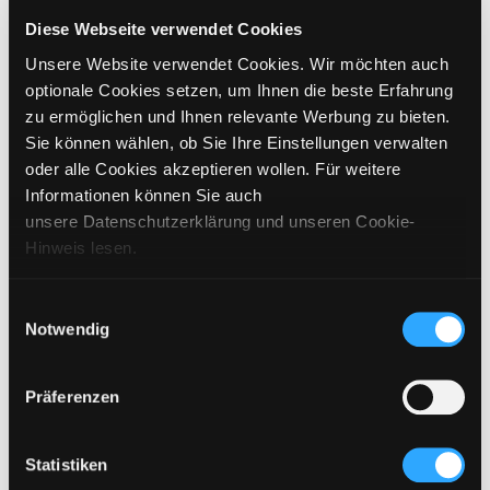
CHOOSE SIZE
Diese Webseite verwendet Cookies
Unsere Website verwendet Cookies. Wir möchten auch
€
179
incl. VAT / excl. shipping
optionale Cookies setzen, um Ihnen die beste Erfahrung
zu ermöglichen und Ihnen relevante Werbung zu bieten.
Sie können wählen, ob Sie Ihre Einstellungen verwalten
PLEASE CHOOSE A SIZE
oder alle Cookies akzeptieren wollen. Für weitere
Informationen können Sie auch
ADD TO CART
unsere Datenschutzerklärung und unseren Cookie-
Hinweis lesen.
DETAILS
Einwilligungsauswahl
Notwendig
SIZING
CARE INSTRUCTIONS
Präferenzen
SHIPPING & DELIVERY
Statistiken