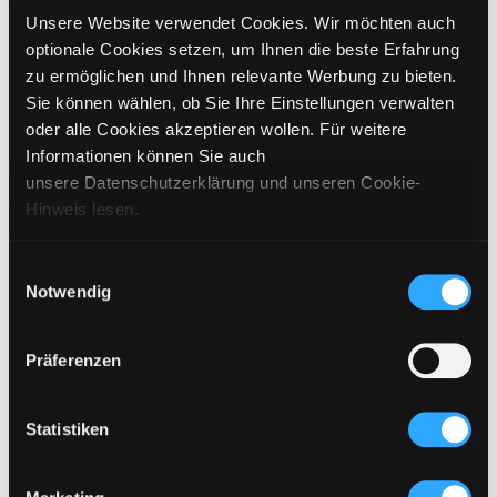
Register
Unsere Website verwendet Cookies. Wir möchten auch
optionale Cookies setzen, um Ihnen die beste Erfahrung
First name
Last name
Username
Email address
Password
* Required field
zu ermöglichen und Ihnen relevante Werbung zu bieten.
Sie können wählen, ob Sie Ihre Einstellungen verwalten
oder alle Cookies akzeptieren wollen. Für weitere
Informationen können Sie auch
unsere Datenschutzerklärung und unseren Cookie-
Hinweis lesen.
Einwilligungsauswahl
Subscribe to newsletter and be the first to know about new offers
Notwendig
Your personal data will be used to support your experience throughout this
website, to manage access to your account, and for other purposes described
in our
privacy policy
.
Präferenzen
REGISTER
Statistiken