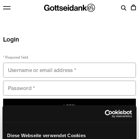
Skip to content
Menu
Cart
My account
Login
* Required field
Username or email address
Password
LOGIN
LOST YOUR PASSWORD?
REMEMBER ME
Diese Webseite verwendet Cookies