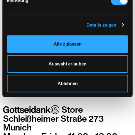
Marketing
TERMS & CONDITIONS
IMPRINT
Details zeigen
PRIVACY & COOKIES
STORES
VOUCHER
Alle zulassen
HIGH CONTRAST
RETURNS & REPLACEMENTS
DELIVERY & SHIPPING
RIGHT OF RETURNS
Auswahl erlauben
WITHDRAW FROM CONTRACT
SIZE CHART
FB
Ablehnen
IN
LINKEDIN
© 2026 Gottseidank GmbH & Co. KG
Store
Schleißheimer Straße 273
Munich