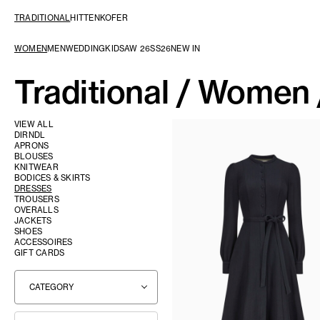
Skip to content
TRADITIONAL
HITTENKOFER
WOMEN
MEN
WEDDING
KIDS
AW 26
SS26
NEW IN
Traditional
/
Women
VIEW ALL
DIRNDL
APRONS
BLOUSES
KNITWEAR
BODICES & SKIRTS
DRESSES
TROUSERS
OVERALLS
JACKETS
SHOES
ACCESSOIRES
GIFT CARDS
CATEGORY