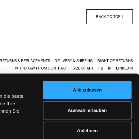
BACK TO TOP
RETURNS & REPLACEMENTS
DELIVERY & SHIPPING
RIGHT OF RETURNS
WITHDRAW FROM CONTRACT
SIZE CHART
FB
IN
LINKEDIN
Knit
Alle zulassen
n die beste
Petersplatz 8 Munich
ie Ihre
Auswahl erlauben
 Friday 10:30 - 18:30
önnen Sie
aturday 10:30 - 18:00
Ablehnen