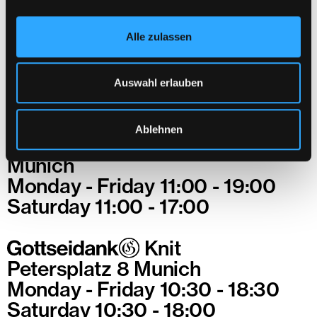
RIGHT OF RETURNS
WITHDRAW FROM CONTRACT
Alle zulassen
SIZE CHART
FB
IN
LINKEDIN
Auswahl erlauben
© 2026 Gottseidank GmbH & Co. KG
Store
Ablehnen
Schleißheimer Straße 273
Munich
Monday - Friday 11:00 - 19:00
Saturday 11:00 - 17:00
Knit
Petersplatz 8 Munich
Monday - Friday 10:30 - 18:30
Saturday 10:30 - 18:00