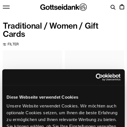
Skip to content
Menu
Cart
Traditional
/
Women
/ Gift
Cards
FILTER
Diese Webseite verwendet Cookies
Unsere Website verwendet Cookies. Wir möchten auch
optionale Cookies setzen, um Ihnen die beste Erfahrung
zu ermöglichen und Ihnen relevante Werbung zu bieten.
Sie können wählen, ob Sie Ihre Einstellungen verwalten