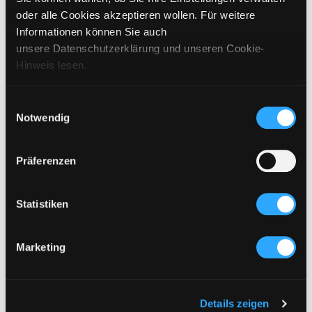
oder alle Cookies akzeptieren wollen. Für weitere
Informationen können Sie auch
GIFT CARD STORE
GIFT CARD ONLINESHOP
unsere Datenschutzerklärung und unseren Cookie-
€
50
–
€
950
€
50
–
€
950
Hinweis lesen.
Einwilligungsauswahl
Notwendig
BACK TO TOP
Präferenzen
Statistiken
TERMS & CONDITIONS
IMPRINT
PRIVACY & COOKIES
Marketing
STORES
VOUCHER
HIGH CONTRAST
RETURNS & REPLACEMENTS
Details zeigen
DELIVERY & SHIPPING