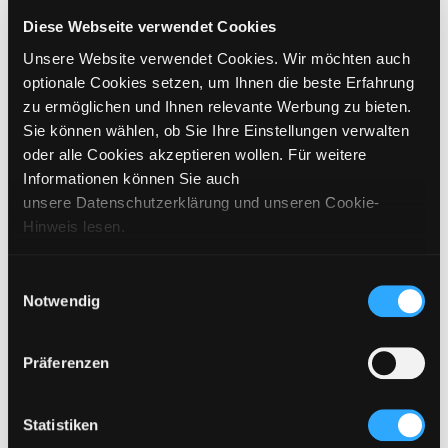
CHOOSE SIZE
Diese Webseite verwendet Cookies
Unsere Website verwendet Cookies. Wir möchten auch
€
99
incl. VAT / excl. shipping
optionale Cookies setzen, um Ihnen die beste Erfahrung
zu ermöglichen und Ihnen relevante Werbung zu bieten.
Sie können wählen, ob Sie Ihre Einstellungen verwalten
PLEASE CHOOSE A SIZE
oder alle Cookies akzeptieren wollen. Für weitere
Informationen können Sie auch
ADD TO CART
unsere Datenschutzerklärung und unseren Cookie-
Hinweis lesen.
DETAILS
Einwilligungsauswahl
Notwendig
SIZING
CARE INSTRUCTIONS
Präferenzen
SHIPPING & DELIVERY
Statistiken