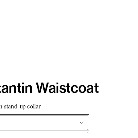
antin Waistcoat
h stand-up collar