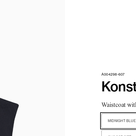
A004298-607
Konst
Waistcoat wit
MIDNIGHT BLUE