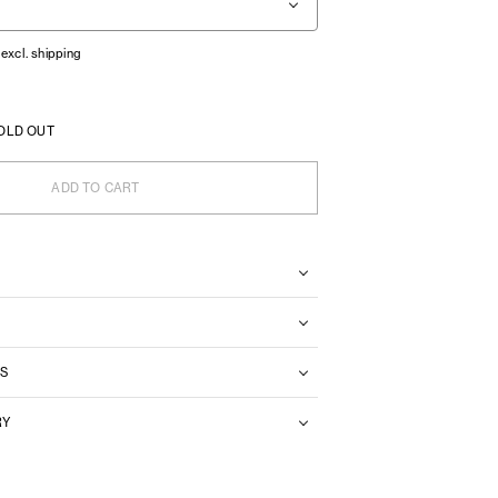
 excl. shipping
OLD OUT
ADD TO CART
S
RY