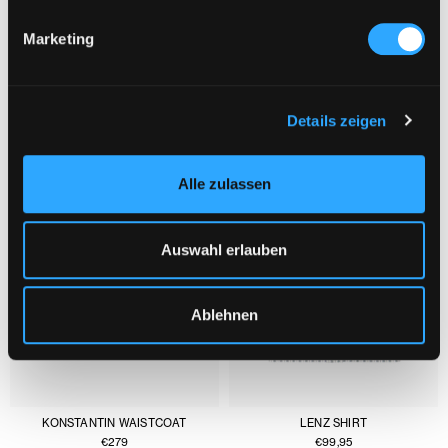
Marketing
YOU MIGHT ALSO LIKE :
1/3
Details zeigen
Alle zulassen
Auswahl erlauben
Ablehnen
KONSTANTIN WAISTCOAT
LENZ SHIRT
€
279
€
99,95