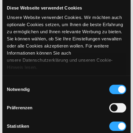
CHOOSE SIZE
Diese Webseite verwendet Cookies
Unsere Website verwendet Cookies. Wir möchten auch
€
229,95
incl. VAT / excl. shipping
optionale Cookies setzen, um Ihnen die beste Erfahrung
zu ermöglichen und Ihnen relevante Werbung zu bieten.
Sie können wählen, ob Sie Ihre Einstellungen verwalten
PLEASE CHOOSE A SIZE
oder alle Cookies akzeptieren wollen. Für weitere
Informationen können Sie auch
ADD TO CART
unsere Datenschutzerklärung und unseren Cookie-
Hinweis lesen.
DETAILS
Einwilligungsauswahl
Notwendig
SIZING
CARE INSTRUCTIONS
Präferenzen
SHIPPING & DELIVERY
Statistiken