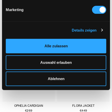
Marketing
YOU MIGHT ALSO LIKE :
1/3
Details zeigen
Alle zulassen
Auswahl erlauben
Ablehnen
OPHELIA CARDIGAN
FLORA JACKET
€
269
€
449