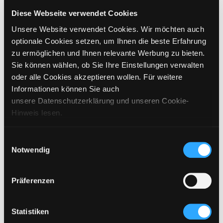
CHOOSE SIZE
Diese Webseite verwendet Cookies
Unsere Website verwendet Cookies. Wir möchten auch
€
269
incl. VAT / excl. shipping
optionale Cookies setzen, um Ihnen die beste Erfahrung
zu ermöglichen und Ihnen relevante Werbung zu bieten.
Sie können wählen, ob Sie Ihre Einstellungen verwalten
PLEASE CHOOSE A SIZE
oder alle Cookies akzeptieren wollen. Für weitere
Informationen können Sie auch
ADD TO CART
unsere Datenschutzerklärung und unseren Cookie-
Hinweis lesen.
DETAILS
Einwilligungsauswahl
Notwendig
SIZING
CARE INSTRUCTIONS
Präferenzen
SHIPPING & DELIVERY
Statistiken