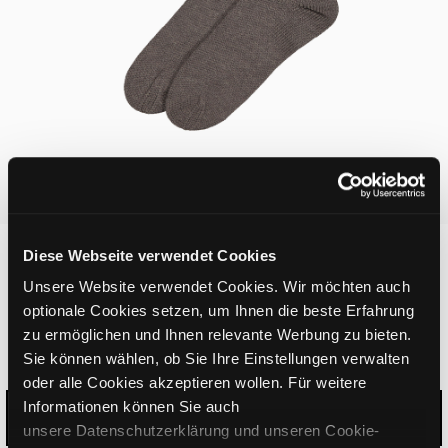
Diese Webseite verwendet Cookies
A000661-887
Unsere Website verwendet Cookies. Wir möchten auch
Mühlbach Socks
optionale Cookies setzen, um Ihnen die beste Erfahrung
zu ermöglichen und Ihnen relevante Werbung zu bieten.
Sie können wählen, ob Sie Ihre Einstellungen verwalten
Socks long with turnover in cover
oder alle Cookies akzeptieren wollen. Für weitere
Informationen können Sie auch
BELUGA
unsere Datenschutzerklärung und unseren Cookie-