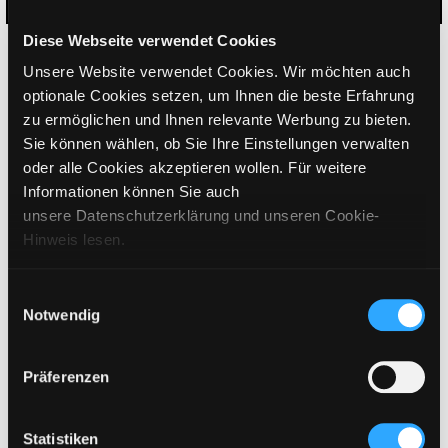
Diese Webseite verwendet Cookies
CHOOSE SIZE
Unsere Website verwendet Cookies. Wir möchten auch
€
729
optionale Cookies setzen, um Ihnen die beste Erfahrung
incl. VAT / excl. shipping
zu ermöglichen und Ihnen relevante Werbung zu bieten.
Sie können wählen, ob Sie Ihre Einstellungen verwalten
PLEASE CHOOSE A SIZE
oder alle Cookies akzeptieren wollen. Für weitere
Informationen können Sie auch
unsere Datenschutzerklärung und unseren Cookie-
ADD TO CART
Hinweis lesen.
DETAILS
Einwilligungsauswahl
Notwendig
SIZING
Präferenzen
CARE INSTRUCTIONS
SHIPPING & DELIVERY
Statistiken