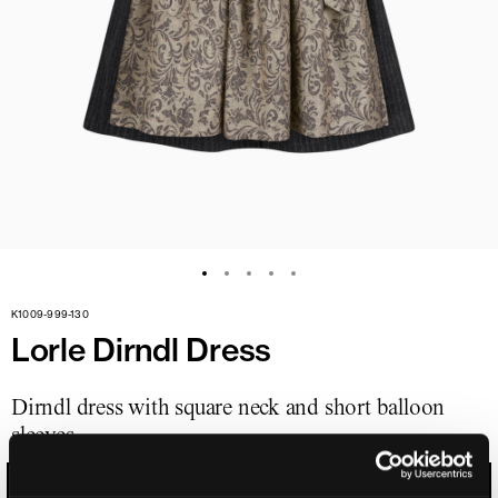
K1009-999-130
Lorle Dirndl Dress
Dirndl dress with square neck and short balloon
sleeves
BLACK/IVORY