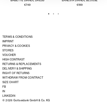
BABETTE DIRNDL DRESS
ERNESTA DIRNDL BLOUSE
€
749
€
199
TERMS & CONDITIONS
IMPRINT
PRIVACY & COOKIES
STORES
VOUCHER
HIGH CONTRAST
RETURNS & REPLACEMENTS
DELIVERY & SHIPPING
RIGHT OF RETURNS
WITHDRAW FROM CONTRACT
SIZE CHART
FB
IN
LINKEDIN
© 2026 Gottseidank GmbH & Co. KG