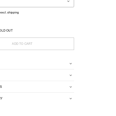
 excl. shipping
OLD OUT
ADD TO CART
S
RY