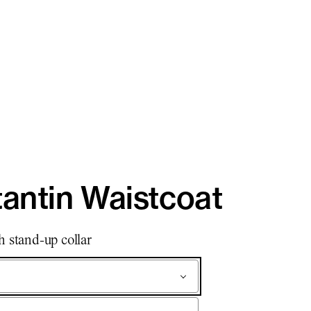
antin Waistcoat
h stand-up collar