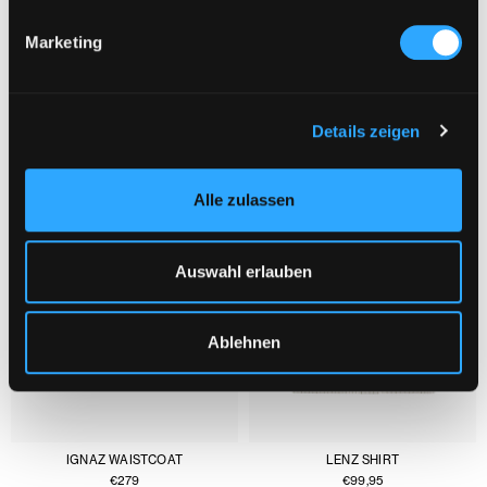
Marketing
YOU MIGHT ALSO LIKE :
1/3
Details zeigen
Alle zulassen
Auswahl erlauben
Ablehnen
IGNAZ WAISTCOAT
LENZ SHIRT
€
279
€
99,95