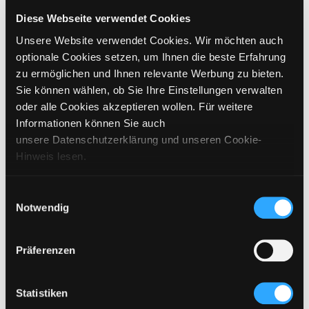
CHOOSE SIZE
Diese Webseite verwendet Cookies
Unsere Website verwendet Cookies. Wir möchten auch
€
319
incl. VAT / excl. shipping
optionale Cookies setzen, um Ihnen die beste Erfahrung
zu ermöglichen und Ihnen relevante Werbung zu bieten.
Sie können wählen, ob Sie Ihre Einstellungen verwalten
UNFORTUNATELY SOLD OUT
oder alle Cookies akzeptieren wollen. Für weitere
Informationen können Sie auch
ADD TO CART
unsere Datenschutzerklärung und unseren Cookie-
Hinweis lesen.
DETAILS
Einwilligungsauswahl
Notwendig
SIZING
CARE INSTRUCTIONS
Präferenzen
SHIPPING & DELIVERY
Statistiken