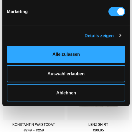
Marketing
YOU MIGHT ALSO LIKE :
1/3
Details zeigen
Alle zulassen
Auswahl erlauben
Ablehnen
KONSTANTIN WAISTCOAT
LENZ SHIRT
€
249
–
€
259
€
99,95