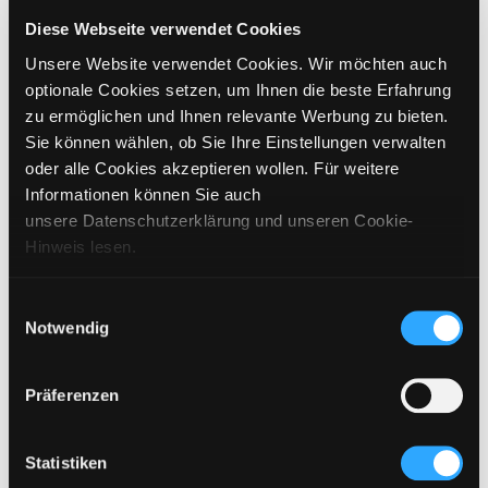
CHOOSE SIZE
Diese Webseite verwendet Cookies
Unsere Website verwendet Cookies. Wir möchten auch
€
269
incl. VAT / excl. shipping
optionale Cookies setzen, um Ihnen die beste Erfahrung
zu ermöglichen und Ihnen relevante Werbung zu bieten.
Sie können wählen, ob Sie Ihre Einstellungen verwalten
PLEASE CHOOSE A SIZE
oder alle Cookies akzeptieren wollen. Für weitere
Informationen können Sie auch
ADD TO CART
unsere Datenschutzerklärung und unseren Cookie-
Hinweis lesen.
DETAILS
Einwilligungsauswahl
Notwendig
SIZING
CARE INSTRUCTIONS
Präferenzen
SHIPPING & DELIVERY
Statistiken