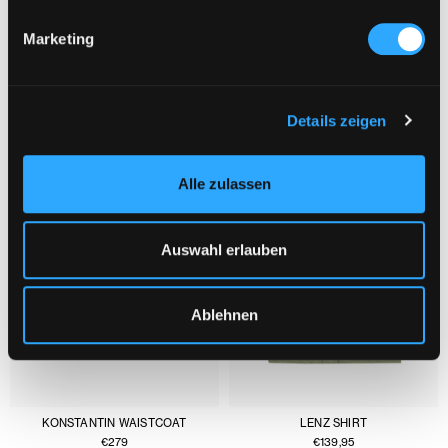
Marketing
YOU MIGHT ALSO LIKE :
1/3
Details zeigen
Alle zulassen
Auswahl erlauben
Ablehnen
KONSTANTIN WAISTCOAT
LENZ SHIRT
€
279
€
139,95