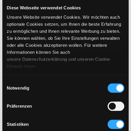
CHOOSE SIZE
Diese Webseite verwendet Cookies
Unsere Website verwendet Cookies. Wir möchten auch
€
249
–
€
269
incl. VAT / excl. shipping
optionale Cookies setzen, um Ihnen die beste Erfahrung
zu ermöglichen und Ihnen relevante Werbung zu bieten.
Sie können wählen, ob Sie Ihre Einstellungen verwalten
PLEASE CHOOSE A SIZE
oder alle Cookies akzeptieren wollen. Für weitere
Informationen können Sie auch
ADD TO CART
unsere Datenschutzerklärung und unseren Cookie-
Hinweis lesen.
DETAILS
Einwilligungsauswahl
Notwendig
SIZING
CARE INSTRUCTIONS
Präferenzen
SHIPPING & DELIVERY
Statistiken