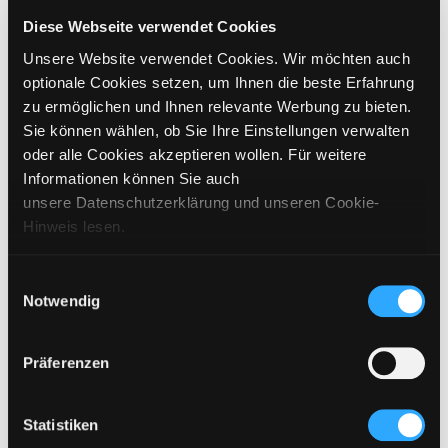
CHOOSE SIZE
Diese Webseite verwendet Cookies
Unsere Website verwendet Cookies. Wir möchten auch
€
269
incl. VAT / excl. shipping
optionale Cookies setzen, um Ihnen die beste Erfahrung
zu ermöglichen und Ihnen relevante Werbung zu bieten.
Sie können wählen, ob Sie Ihre Einstellungen verwalten
UNFORTUNATELY SOLD OUT
oder alle Cookies akzeptieren wollen. Für weitere
Informationen können Sie auch
ADD TO CART
unsere Datenschutzerklärung und unseren Cookie-
Hinweis lesen.
DETAILS
Einwilligungsauswahl
Notwendig
SIZING
CARE INSTRUCTIONS
Präferenzen
SHIPPING & DELIVERY
Statistiken