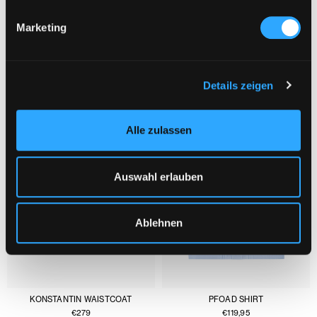
Marketing
YOU MIGHT ALSO LIKE :
1/3
Details zeigen
Alle zulassen
Auswahl erlauben
Ablehnen
KONSTANTIN WAISTCOAT
PFOAD SHIRT
€
279
€
119,95