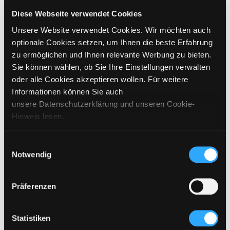
CHOOSE SIZE
Diese Webseite verwendet Cookies
Unsere Website verwendet Cookies. Wir möchten auch
€
99,95
incl. VAT / excl. shipping
optionale Cookies setzen, um Ihnen die beste Erfahrung
zu ermöglichen und Ihnen relevante Werbung zu bieten.
Sie können wählen, ob Sie Ihre Einstellungen verwalten
PLEASE CHOOSE A SIZE
oder alle Cookies akzeptieren wollen. Für weitere
Informationen können Sie auch
ADD TO CART
unsere Datenschutzerklärung und unseren Cookie-
Hinweis lesen.
DETAILS
Einwilligungsauswahl
Notwendig
SIZING
CARE INSTRUCTIONS
Präferenzen
SHIPPING & DELIVERY
Statistiken