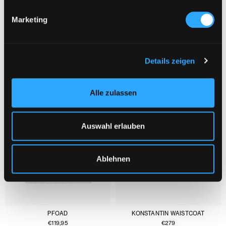
Marketing
YOU MIGHT ALSO LIKE :
1/3
Details zeigen
Alle zulassen
Auswahl erlauben
Ablehnen
PFOAD
KONSTANTIN WAISTCOAT
€
119,95
€
279