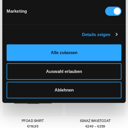
Marketing
YOU MIGHT ALSO LIKE :
1/3
Details zeigen
Alle zulassen
Auswahl erlauben
Ablehnen
PFOAD SHIRT
IGNAZ WAISTCOAT
€
119,95
€
249
–
€
259