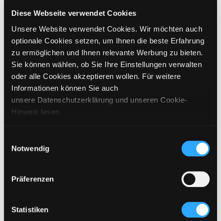
CHOOSE SIZE
Diese Webseite verwendet Cookies
Unsere Website verwendet Cookies. Wir möchten auch
€
499
incl. VAT / excl. shipping
optionale Cookies setzen, um Ihnen die beste Erfahrung
zu ermöglichen und Ihnen relevante Werbung zu bieten.
Sie können wählen, ob Sie Ihre Einstellungen verwalten
PLEASE CHOOSE A SIZE
oder alle Cookies akzeptieren wollen. Für weitere
Informationen können Sie auch
ADD TO CART
unsere Datenschutzerklärung und unseren Cookie-
Hinweis lesen.
DETAILS
Einwilligungsauswahl
Notwendig
SIZING
CARE INSTRUCTIONS
Präferenzen
SHIPPING & DELIVERY
Statistiken