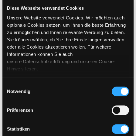
CHOOSE SIZE
Diese Webseite verwendet Cookies
Unsere Website verwendet Cookies. Wir möchten auch
€
520
incl. VAT / excl. shipping
optionale Cookies setzen, um Ihnen die beste Erfahrung
zu ermöglichen und Ihnen relevante Werbung zu bieten.
Sie können wählen, ob Sie Ihre Einstellungen verwalten
PLEASE CHOOSE A SIZE
oder alle Cookies akzeptieren wollen. Für weitere
Informationen können Sie auch
ADD TO CART
unsere Datenschutzerklärung und unseren Cookie-
Hinweis lesen.
DETAILS
Einwilligungsauswahl
Notwendig
SIZING
CARE INSTRUCTIONS
Präferenzen
SHIPPING & DELIVERY
Statistiken