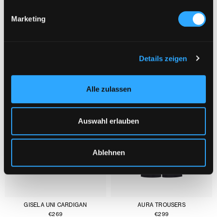
Marketing
YOU MIGHT ALSO LIKE :
1/3
Details zeigen
Alle zulassen
Auswahl erlauben
Ablehnen
GISELA UNI CARDIGAN
AURA TROUSERS
€
269
€
299