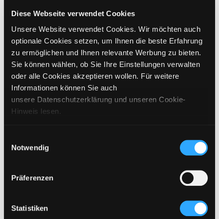
CHOOSE SIZE
Diese Webseite verwendet Cookies
Unsere Website verwendet Cookies. Wir möchten auch
€
599
incl. VAT / excl. shipping
optionale Cookies setzen, um Ihnen die beste Erfahrung
zu ermöglichen und Ihnen relevante Werbung zu bieten.
Sie können wählen, ob Sie Ihre Einstellungen verwalten
PLEASE CHOOSE A SIZE
oder alle Cookies akzeptieren wollen. Für weitere
Informationen können Sie auch
ADD TO CART
unsere Datenschutzerklärung und unseren Cookie-
Hinweis lesen.
DETAILS
Einwilligungsauswahl
Notwendig
SIZING
CARE INSTRUCTIONS
Präferenzen
SHIPPING & DELIVERY
Statistiken