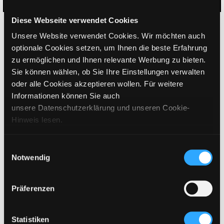
Diese Webseite verwendet Cookies
CHOOSE SIZE
Unsere Website verwendet Cookies. Wir möchten auch
€
349
optionale Cookies setzen, um Ihnen die beste Erfahrung
incl. VAT / excl. shipping
zu ermöglichen und Ihnen relevante Werbung zu bieten.
Sie können wählen, ob Sie Ihre Einstellungen verwalten
PLEASE CHOOSE A SIZE
oder alle Cookies akzeptieren wollen. Für weitere
Informationen können Sie auch
unsere Datenschutzerklärung und unseren Cookie-
ADD TO CART
Hinweis lesen.
DETAILS
Einwilligungsauswahl
Notwendig
SIZING
Präferenzen
CARE INSTRUCTIONS
SHIPPING & DELIVERY
Statistiken