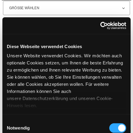
GRÖSSE WÄHLEN
€
499
inkl. MwSt. / exkl. Versand
BITTE WÄHLEN SIE EINE GRÖSSE AUS
Diese Webseite verwendet Cookies
Unsere Website verwendet Cookies. Wir möchten auch
IN DEN WARENKORB
optionale Cookies setzen, um Ihnen die beste Erfahrung
zu ermöglichen und Ihnen relevante Werbung zu bieten.
Sie können wählen, ob Sie Ihre Einstellungen verwalten
DETAILS
oder alle Cookies akzeptieren wollen. Für weitere
Informationen können Sie auch
GRÖSSENANGABEN
unsere Datenschutzerklärung und unseren Cookie-
Hinweis lesen.
PFLEGEHINWEISE
VERSAND & LIEFERUNG
Einwilligungsauswahl
Notwendig