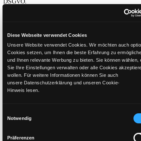
DSGVO.
3. Zweck der Datennutzung
Soweit Sie Produkte in unserem Online-Shop
Diese Webseite verwendet Cookies
bestellen, dient die Verarbeitung der
Unsere Website verwendet Cookies. Wir möchten auch optio
personenbezogenen Daten ausschließlich dem
Cookies setzen, um Ihnen die beste Erfahrung zu ermöglich
Abschluss und der Durchführung des Vertrages
und Ihnen relevante Werbung zu bieten. Sie können wählen, 
sowie der Abwicklung der Bestellung einschließlich
Sie Ihre Einstellungen verwalten oder alle Cookies akzeptier
Bezahlung und Lieferung.
wollen. Für weitere Informationen können Sie auch
Rechtsgrundlage für die vorstehende
unsere Datenschutzerklärung und unseren Cookie-
Datenverarbeitung sind Art. 6 Abs. 1 Satz 1 lit. b)
Hinweis lesen.
(Durchführung und Erfüllung von Verträgen) und f)
DSGVO (berechtigten Interesses) sowie für Ihre
Einwilligung Art. 6 Abs. 1 lit. a) DSGVO. Die von
Einwilligungsauswahl
Notwendig
uns für die Durchführung von Verträgen erhobenen
Daten werden für die Dauer des Vertrages
gespeichert und danach gelöscht, es sei denn, dass
Präferenzen