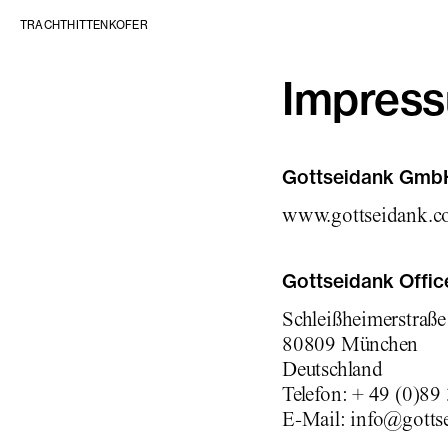
Zum Inhalt springen
TRACHT
HITTENKOFER
Impres
Gottseidank Gmb
www.gottseidank.
Gottseidank Offic
Schleißheimerstraß
80809 München
Deutschland
Telefon: + 49 (0)89
E-Mail: info@gotts