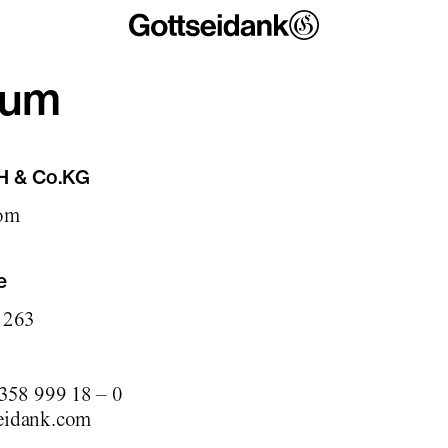
sum
H & Co.KG
com
e
e 263
 358 999 18 – 0
eidank.com