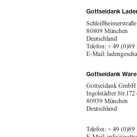
Gottseidank Lade
Schleißheimerstraße
80809 München
Deutschland
Telefon: + 49 (0)89
E-Mail: ladengesch
Gottseidank Ware
Gottseidank GmbH
Ingolstädter Str.172
80939 München
Deutschland
Telefon: + 49 (0)89
E-Mail: info@gotts