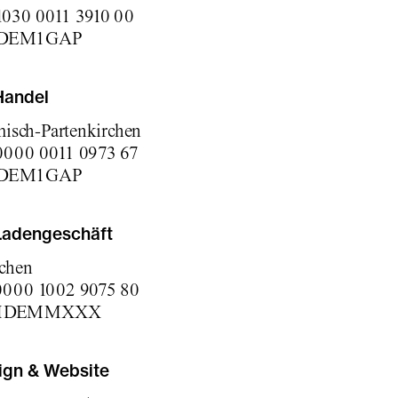
030 0011 3910 00
ADEM1GAP
Handel
misch-Partenkirchen
000 0011 0973 67
ADEM1GAP
Ladengeschäft
chen
0000 1002 9075 80
KMDEMMXXX
sign & Website