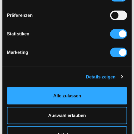
Präferenzen
Statistiken
Marketing
EINZELSCHÜRZE
EINZELSCHÜRZE
€
289
€
289
Details zeigen
Alle zulassen
Auswahl erlauben