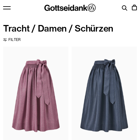
Zum Inhalt springen
Menü
Ware
Tracht
/
Damen
/ Schürzen
FILTER