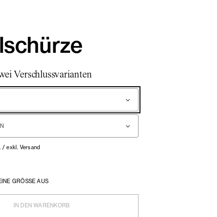
lschürze
wei Verschlussvarianten
. / exkl. Versand
EINE GRÖSSE AUS
IN DEN WARENKORB