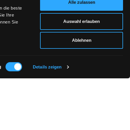
Alle zulassen
n die beste
ie Ihre
Auswahl erlauben
önnen Sie
Ablehnen
g
Details zeigen
TOUREN & UMTAUSCH
LIEFERUNG & VERSAND
WIDERRUFSBELEHRUNG
VERTRAG WIDERRUFEN
GRÖSSENTABELLE
FB
IN
LINKEDIN
Strickt