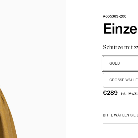
A005363-200
Einze
Schürze mit z
GOLD
GRÖSSE WÄHLEN
€
289
inkl. MwSt
BITTE WÄHLEN SIE 