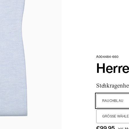
A004484-660
Herr
Stehkragenhem
RAUCHBLAU
GRÖSSE WÄHLEN
€
99,95
inkl. M