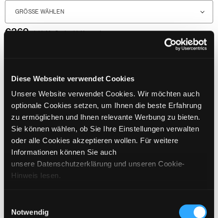
GRÖSSE WÄHLEN
€
369
inkl. MwSt. / exkl. Versand
BITTE WÄHLEN SIE EINE GRÖSSE AUS
Diese Webseite verwendet Cookies
IN DEN WARENKORB
Unsere Website verwendet Cookies. Wir möchten auch
optionale Cookies setzen, um Ihnen die beste Erfahrung
zu ermöglichen und Ihnen relevante Werbung zu bieten.
Sie können wählen, ob Sie Ihre Einstellungen verwalten
DETAILS
oder alle Cookies akzeptieren wollen. Für weitere
GRÖSSENANGABEN
Informationen können Sie auch
unsere Datenschutzerklärung und unseren Cookie-
PFLEGEHINWEISE
Hinweis lesen.
VERSAND & LIEFERUNG
Einwilligungsauswahl
Notwendig
ARTIKEL DIE ZUM LOOK PASSEN