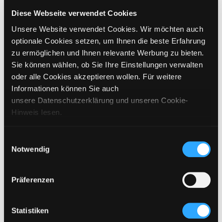
GRÖSSE WÄHLEN
Diese Webseite verwendet Cookies
Unsere Website verwendet Cookies. Wir möchten auch
€
279
inkl. MwSt. / exkl. Versand
optionale Cookies setzen, um Ihnen die beste Erfahrung
zu ermöglichen und Ihnen relevante Werbung zu bieten.
Sie können wählen, ob Sie Ihre Einstellungen verwalten
BITTE WÄHLEN SIE EINE GRÖSSE AUS
oder alle Cookies akzeptieren wollen. Für weitere
Informationen können Sie auch
IN DEN WARENKORB
unsere Datenschutzerklärung und unseren Cookie-
Hinweis lesen.
DETAILS
Einwilligungsauswahl
Notwendig
GRÖSSENANGABEN
PFLEGEHINWEISE
Präferenzen
VERSAND & LIEFERUNG
Statistiken