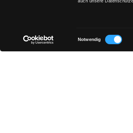
auch unsere Datenschutze
Einwilligungsauswahl
Notwendig
© 2026 GOTTSEIDANK GMBH & CO. KG
AGB
DATENSCHUTZ & COOKIES
GUTSCHEIN
Laden
Schleißheimer Straß
München