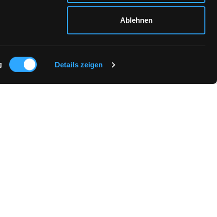
Ablehnen
g
Details zeigen
TOUREN & UMTAUSCH
LIEFERUNG & VERSAND
WIDERRUFSBELEHRUNG
VERTRAG WIDERRUFEN
GRÖSSENTABELLE
FB
IN
LINKEDIN
Strickt
etersplatz 8 München
Freitag 10:30 - 18:30