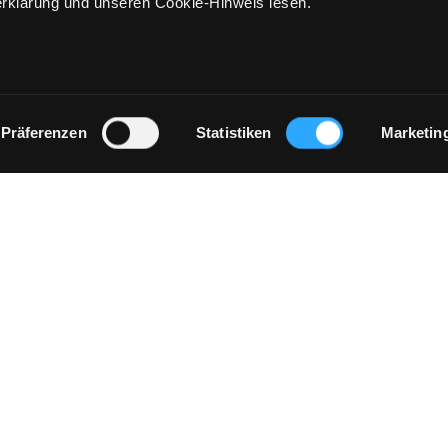
rklärung und unseren Cookie-Hinweis lesen.
Präferenzen
Statistiken
Marketin
IMPRESSUM
STORES
KONTRASTMODUS
RE
geschäft
e 273
P
Montag - 