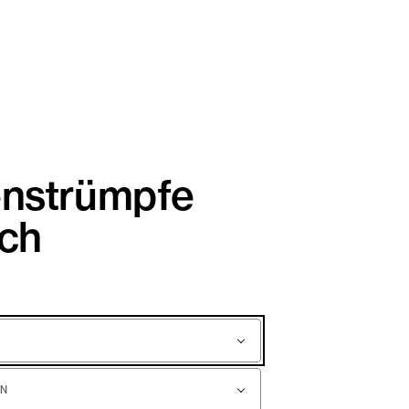
enstrümpfe
ach