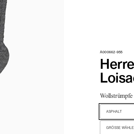
A000662-955
Herr
Lois
Wollstrümpfe
ASPHALT
GRÖSSE WÄHLEN