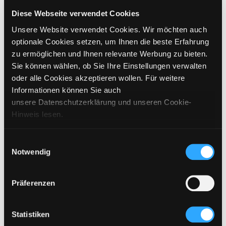
GRÖSSE WÄHLEN
Diese Webseite verwendet Cookies
Unsere Website verwendet Cookies. Wir möchten auch
€
269
inkl. MwSt. / exkl. Versand
optionale Cookies setzen, um Ihnen die beste Erfahrung
zu ermöglichen und Ihnen relevante Werbung zu bieten.
Sie können wählen, ob Sie Ihre Einstellungen verwalten
BITTE WÄHLEN SIE EINE GRÖSSE AUS
oder alle Cookies akzeptieren wollen. Für weitere
Informationen können Sie auch
IN DEN WARENKORB
unsere Datenschutzerklärung und unseren Cookie-
Hinweis lesen.
DETAILS
Einwilligungsauswahl
Notwendig
GRÖSSENANGABEN
PFLEGEHINWEISE
Präferenzen
VERSAND & LIEFERUNG
Statistiken