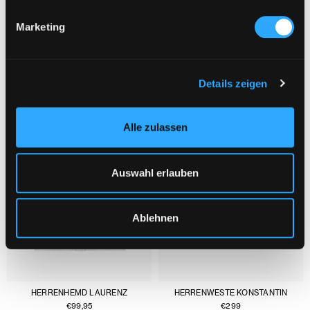
Marketing
DAS KÖNNTE DIR AUCH GEFALLEN :
1/3
Details zeigen
Alle zulassen
Auswahl erlauben
Ablehnen
HERRENHEMD LAURENZ
HERRENWESTE KONSTANTIN
€
99,95
€
299