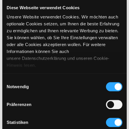
GRÖSSE WÄHLEN
Diese Webseite verwendet Cookies
Unsere Website verwendet Cookies. Wir möchten auch
€
269
inkl. MwSt. / exkl. Versand
optionale Cookies setzen, um Ihnen die beste Erfahrung
zu ermöglichen und Ihnen relevante Werbung zu bieten.
Sie können wählen, ob Sie Ihre Einstellungen verwalten
BITTE WÄHLEN SIE EINE GRÖSSE AUS
oder alle Cookies akzeptieren wollen. Für weitere
Informationen können Sie auch
IN DEN WARENKORB
unsere Datenschutzerklärung und unseren Cookie-
Hinweis lesen.
DETAILS
Einwilligungsauswahl
Notwendig
GRÖSSENANGABEN
PFLEGEHINWEISE
Präferenzen
VERSAND & LIEFERUNG
Statistiken