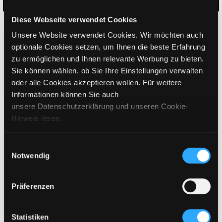
Diese Webseite verwendet Cookies
GRÖSSE WÄHLEN
Unsere Website verwendet Cookies. Wir möchten auch
€
499
inkl. MwSt. / exkl. Versand
optionale Cookies setzen, um Ihnen die beste Erfahrung
zu ermöglichen und Ihnen relevante Werbung zu bieten.
Sie können wählen, ob Sie Ihre Einstellungen verwalten
BITTE WÄHLEN SIE EINE GRÖSSE AUS
oder alle Cookies akzeptieren wollen. Für weitere
Informationen können Sie auch
unsere Datenschutzerklärung und unseren Cookie-
IN DEN WARENKORB
Hinweis lesen.
DETAILS
Einwilligungsauswahl
Notwendig
GRÖSSENANGABEN
Präferenzen
PFLEGEHINWEISE
VERSAND & LIEFERUNG
Statistiken