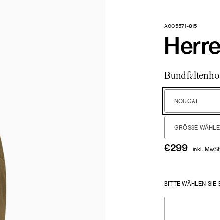
A005571-815
Herr
Bundfaltenhos
NOUGAT
GRÖSSE WÄHLEN
€
299
inkl. MwSt
BITTE WÄHLEN SIE 