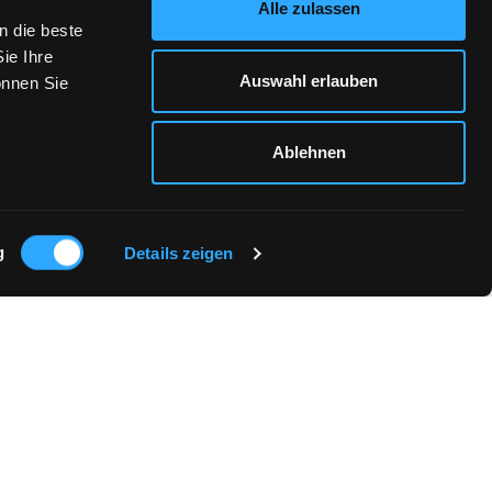
Alle zulassen
n die beste
ie Ihre
Auswahl erlauben
önnen Sie
Ablehnen
g
Details zeigen
TOUREN & UMTAUSCH
LIEFERUNG & VERSAND
WIDERRUFSBELEHRUNG
VERTRAG WIDERRUFEN
GRÖSSENTABELLE
FB
IN
LINKEDIN
Strickt