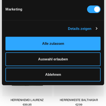
Marketing
DAS KÖNNTE DIR AUCH GEFALLEN :
1/3
Details zeigen
Alle zulassen
Auswahl erlauben
Ablehnen
HERRENHEMD LAURENZ
HERRENWESTE BALTHASAR
€
99,95
€
299