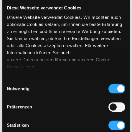
GRÖSSE WÄHLEN
Diese Webseite verwendet Cookies
Unsere Website verwendet Cookies. Wir möchten auch
€
99,95
inkl. MwSt. / exkl. Versand
optionale Cookies setzen, um Ihnen die beste Erfahrung
zu ermöglichen und Ihnen relevante Werbung zu bieten.
Sie können wählen, ob Sie Ihre Einstellungen verwalten
BITTE WÄHLEN SIE EINE GRÖSSE AUS
oder alle Cookies akzeptieren wollen. Für weitere
Informationen können Sie auch
IN DEN WARENKORB
unsere Datenschutzerklärung und unseren Cookie-
Hinweis lesen.
DETAILS
Einwilligungsauswahl
Notwendig
GRÖSSENANGABEN
PFLEGEHINWEISE
Präferenzen
VERSAND & LIEFERUNG
Statistiken