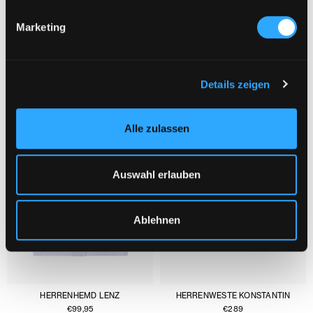
Marketing
DAS KÖNNTE DIR AUCH GEFALLEN :
1/3
Details zeigen
Alle zulassen
Auswahl erlauben
Ablehnen
HERRENHEMD LENZ
HERRENWESTE KONSTANTIN
€
99,95
€
289