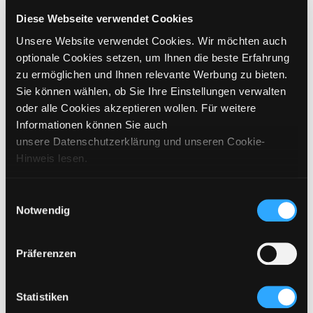
GRÖSSE WÄHLEN
Diese Webseite verwendet Cookies
Unsere Website verwendet Cookies. Wir möchten auch
€
99,95
inkl. MwSt. / exkl. Versand
optionale Cookies setzen, um Ihnen die beste Erfahrung
zu ermöglichen und Ihnen relevante Werbung zu bieten.
Sie können wählen, ob Sie Ihre Einstellungen verwalten
BITTE WÄHLEN SIE EINE GRÖSSE AUS
oder alle Cookies akzeptieren wollen. Für weitere
Informationen können Sie auch
IN DEN WARENKORB
unsere Datenschutzerklärung und unseren Cookie-
Hinweis lesen.
DETAILS
Einwilligungsauswahl
Notwendig
GRÖSSENANGABEN
PFLEGEHINWEISE
Präferenzen
VERSAND & LIEFERUNG
Statistiken