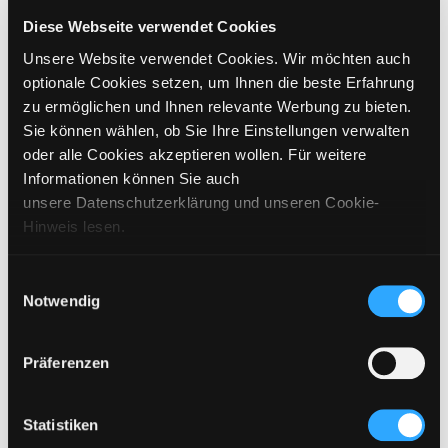
GRÖSSE WÄHLEN
Diese Webseite verwendet Cookies
Unsere Website verwendet Cookies. Wir möchten auch
€
149
inkl. MwSt. / exkl. Versand
optionale Cookies setzen, um Ihnen die beste Erfahrung
zu ermöglichen und Ihnen relevante Werbung zu bieten.
Sie können wählen, ob Sie Ihre Einstellungen verwalten
BITTE WÄHLEN SIE EINE GRÖSSE AUS
oder alle Cookies akzeptieren wollen. Für weitere
Informationen können Sie auch
IN DEN WARENKORB
unsere Datenschutzerklärung und unseren Cookie-
Hinweis lesen.
DETAILS
Einwilligungsauswahl
Notwendig
GRÖSSENANGABEN
PFLEGEHINWEISE
Präferenzen
VERSAND & LIEFERUNG
Statistiken