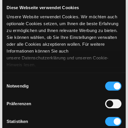
GRÖSSE WÄHLEN
Diese Webseite verwendet Cookies
Unsere Website verwendet Cookies. Wir möchten auch
€
119
inkl. MwSt. / exkl. Versand
optionale Cookies setzen, um Ihnen die beste Erfahrung
zu ermöglichen und Ihnen relevante Werbung zu bieten.
Sie können wählen, ob Sie Ihre Einstellungen verwalten
BITTE WÄHLEN SIE EINE GRÖSSE AUS
oder alle Cookies akzeptieren wollen. Für weitere
Informationen können Sie auch
IN DEN WARENKORB
unsere Datenschutzerklärung und unseren Cookie-
Hinweis lesen.
DETAILS
Einwilligungsauswahl
Notwendig
GRÖSSENANGABEN
PFLEGEHINWEISE
Präferenzen
VERSAND & LIEFERUNG
Statistiken