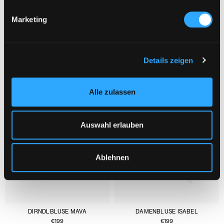
Marketing
DAS KÖNNTE DIR AUCH GEFALLEN :
1/3
Details zeigen
Alle zulassen
Auswahl erlauben
Ablehnen
DIRNDLBLUSE MAVA
DAMENBLUSE ISABEL
€
199
€
199