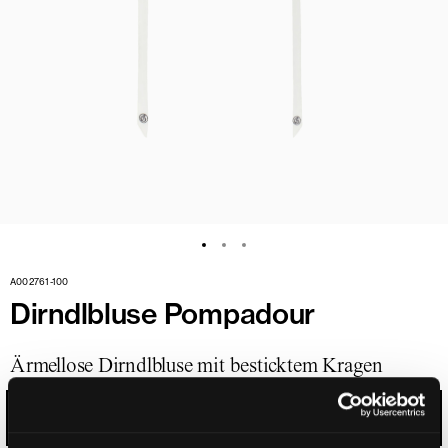
A002761-100
Dirndlbluse Pompadour
Ärmellose Dirndlbluse mit besticktem Kragen
WEISS