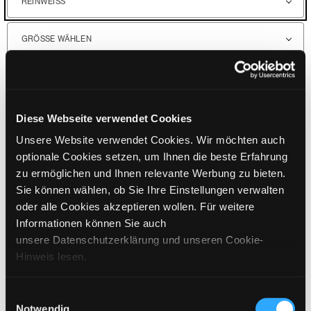
REINWEISS
GRÖSSE WÄHLEN
€
159
inkl. MwSt. / exkl. Versand
Diese Webseite verwendet Cookies
BITTE WÄHLEN SIE EINE GRÖSSE AUS
Unsere Website verwendet Cookies. Wir möchten auch
IN DEN WARENKORB
optionale Cookies setzen, um Ihnen die beste Erfahrung
zu ermöglichen und Ihnen relevante Werbung zu bieten.
Sie können wählen, ob Sie Ihre Einstellungen verwalten
oder alle Cookies akzeptieren wollen. Für weitere
DETAILS
Informationen können Sie auch
GRÖSSENANGABEN
unsere Datenschutzerklärung und unseren Cookie-
Hinweis lesen.
PFLEGEHINWEISE
Einwilligungsauswahl
VERSAND & LIEFERUNG
Notwendig