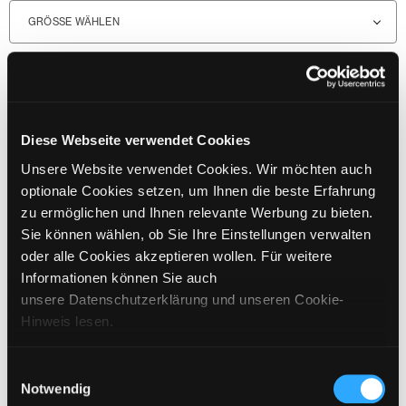
GRÖSSE WÄHLEN
€
799
inkl. MwSt. / exkl. Versand
BITTE WÄHLEN SIE EINE GRÖSSE AUS
Diese Webseite verwendet Cookies
Unsere Website verwendet Cookies. Wir möchten auch
IN DEN WARENKORB
optionale Cookies setzen, um Ihnen die beste Erfahrung
zu ermöglichen und Ihnen relevante Werbung zu bieten.
Sie können wählen, ob Sie Ihre Einstellungen verwalten
DETAILS
oder alle Cookies akzeptieren wollen. Für weitere
Informationen können Sie auch
GRÖSSENANGABEN
unsere Datenschutzerklärung und unseren Cookie-
Hinweis lesen.
PFLEGEHINWEISE
VERSAND & LIEFERUNG
Einwilligungsauswahl
Notwendig
ARTIKEL DIE ZUM LOOK PASSEN