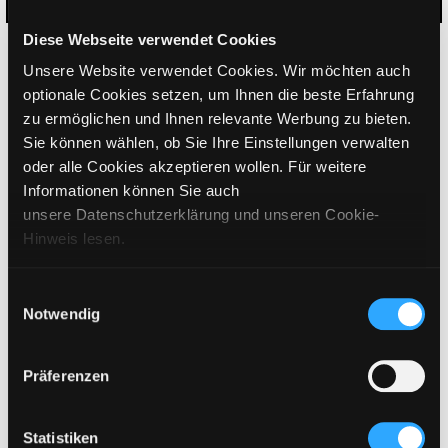
Diese Webseite verwendet Cookies
GRÖSSE WÄHLEN
Unsere Website verwendet Cookies. Wir möchten auch
€
749
inkl. MwSt. / exkl. Versand
optionale Cookies setzen, um Ihnen die beste Erfahrung
zu ermöglichen und Ihnen relevante Werbung zu bieten.
Sie können wählen, ob Sie Ihre Einstellungen verwalten
BITTE WÄHLEN SIE EINE GRÖSSE AUS
oder alle Cookies akzeptieren wollen. Für weitere
Informationen können Sie auch
unsere Datenschutzerklärung und unseren Cookie-
IN DEN WARENKORB
Hinweis lesen.
DETAILS
Einwilligungsauswahl
Notwendig
GRÖSSENANGABEN
Präferenzen
PFLEGEHINWEISE
VERSAND & LIEFERUNG
Statistiken