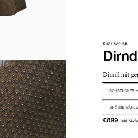
K1124-820-165
Dirnd
Dirndl mit ge
ROHRZUCKER-
GRÖSSE WÄHLEN
€
899
inkl. MwSt