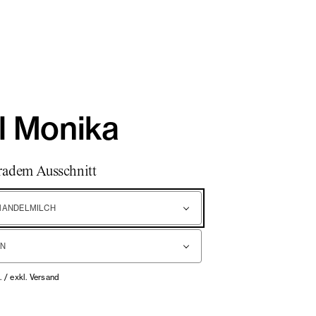
l Monika
radem Ausschnitt
MANDELMILCH
. / exkl. Versand