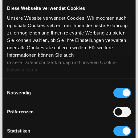
GRÖSSE WÄHLEN
Diese Webseite verwendet Cookies
Unsere Website verwendet Cookies. Wir möchten auch
€
799
inkl. MwSt. / exkl. Versand
optionale Cookies setzen, um Ihnen die beste Erfahrung
zu ermöglichen und Ihnen relevante Werbung zu bieten.
Sie können wählen, ob Sie Ihre Einstellungen verwalten
BITTE WÄHLEN SIE EINE GRÖSSE AUS
oder alle Cookies akzeptieren wollen. Für weitere
Informationen können Sie auch
IN DEN WARENKORB
unsere Datenschutzerklärung und unseren Cookie-
Hinweis lesen.
DETAILS
Einwilligungsauswahl
Notwendig
GRÖSSENANGABEN
PFLEGEHINWEISE
Präferenzen
VERSAND & LIEFERUNG
Statistiken