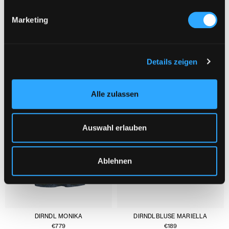
Marketing
DAS KÖNNTE DIR AUCH GEFALLEN :
1/3
Details zeigen
Alle zulassen
Auswahl erlauben
Ablehnen
DIRNDL MONIKA
DIRNDLBLUSE MARIELLA
€
779
€
189