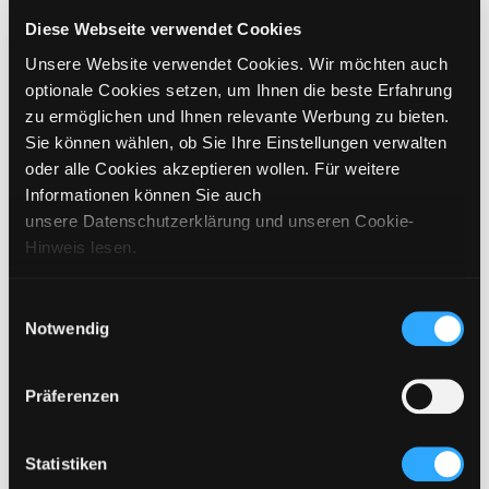
GRÖSSE WÄHLEN
Diese Webseite verwendet Cookies
Unsere Website verwendet Cookies. Wir möchten auch
€
369
inkl. MwSt. / exkl. Versand
optionale Cookies setzen, um Ihnen die beste Erfahrung
zu ermöglichen und Ihnen relevante Werbung zu bieten.
Sie können wählen, ob Sie Ihre Einstellungen verwalten
BITTE WÄHLEN SIE EINE GRÖSSE AUS
oder alle Cookies akzeptieren wollen. Für weitere
Informationen können Sie auch
IN DEN WARENKORB
unsere Datenschutzerklärung und unseren Cookie-
Hinweis lesen.
DETAILS
Einwilligungsauswahl
Notwendig
GRÖSSENANGABEN
PFLEGEHINWEISE
Präferenzen
VERSAND & LIEFERUNG
Statistiken