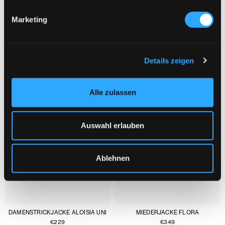
Marketing
DAS KÖNNTE DIR AUCH GEFALLEN :
1/3
Details zeigen
Alle zulassen
Auswahl erlauben
Ablehnen
DAMENSTRICKJACKE ALOISIA UNI
MIEDERJACKE FLORA
€
229
€
349