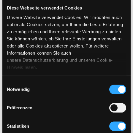
GRÖSSE WÄHLEN
Diese Webseite verwendet Cookies
Unsere Website verwendet Cookies. Wir möchten auch
€
269
inkl. MwSt. / exkl. Versand
optionale Cookies setzen, um Ihnen die beste Erfahrung
zu ermöglichen und Ihnen relevante Werbung zu bieten.
Sie können wählen, ob Sie Ihre Einstellungen verwalten
BITTE WÄHLEN SIE EINE GRÖSSE AUS
oder alle Cookies akzeptieren wollen. Für weitere
Informationen können Sie auch
IN DEN WARENKORB
unsere Datenschutzerklärung und unseren Cookie-
Hinweis lesen.
DETAILS
Einwilligungsauswahl
Notwendig
GRÖSSENANGABEN
PFLEGEHINWEISE
Präferenzen
VERSAND & LIEFERUNG
Statistiken