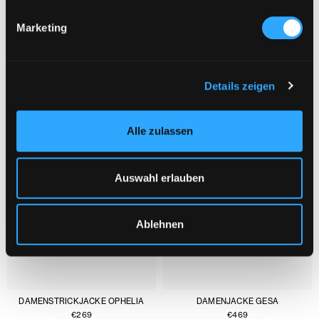
Marketing
DAS KÖNNTE DIR AUCH GEFALLEN :
1/3
Details zeigen
Alle zulassen
Auswahl erlauben
Ablehnen
DAMENSTRICKJACKE OPHELIA
DAMENJACKE GESA
€
269
€
469