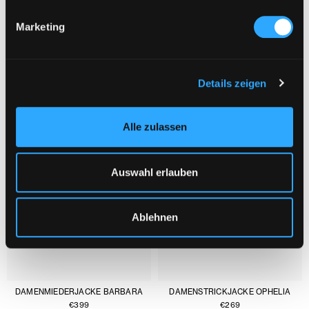
Marketing
DAS KÖNNTE DIR AUCH GEFALLEN :
1/3
Details zeigen
Alle zulassen
Auswahl erlauben
Ablehnen
DAMENMIEDERJACKE BARBARA
DAMENSTRICKJACKE OPHELIA
€
399
€
269