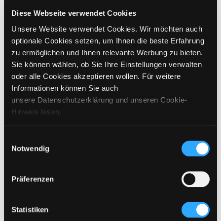
GRÖSSE WÄHLEN
Diese Webseite verwendet Cookies
Unsere Website verwendet Cookies. Wir möchten auch
€
449
inkl. MwSt. / exkl. Versand
optionale Cookies setzen, um Ihnen die beste Erfahrung
zu ermöglichen und Ihnen relevante Werbung zu bieten.
Sie können wählen, ob Sie Ihre Einstellungen verwalten
BITTE WÄHLEN SIE EINE GRÖSSE AUS
oder alle Cookies akzeptieren wollen. Für weitere
Informationen können Sie auch
IN DEN WARENKORB
unsere Datenschutzerklärung und unseren Cookie-
Hinweis lesen.
DETAILS
Einwilligungsauswahl
Notwendig
GRÖSSENANGABEN
PFLEGEHINWEISE
Präferenzen
VERSAND & LIEFERUNG
Statistiken