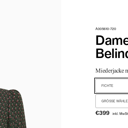
A005610-720
Dame
Belin
Miederjacke 
FICHTE
GRÖSSE WÄHLEN
€
399
inkl. MwSt