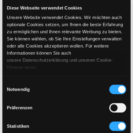
GRÖSSE WÄHLEN
Diese Webseite verwendet Cookies
Unsere Website verwendet Cookies. Wir möchten auch
€
149,95
inkl. MwSt. / exkl. Versand
optionale Cookies setzen, um Ihnen die beste Erfahrung
zu ermöglichen und Ihnen relevante Werbung zu bieten.
Sie können wählen, ob Sie Ihre Einstellungen verwalten
BITTE WÄHLEN SIE EINE GRÖSSE AUS
oder alle Cookies akzeptieren wollen. Für weitere
Informationen können Sie auch
IN DEN WARENKORB
unsere Datenschutzerklärung und unseren Cookie-
Hinweis lesen.
DETAILS
Einwilligungsauswahl
Notwendig
GRÖSSENANGABEN
PFLEGEHINWEISE
Präferenzen
VERSAND & LIEFERUNG
Statistiken