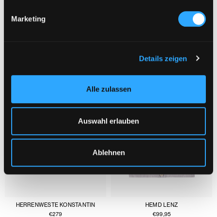
Marketing
DAS KÖNNTE DIR AUCH GEFALLEN :
1/3
Details zeigen
Alle zulassen
Auswahl erlauben
Ablehnen
HERRENWESTE KONSTANTIN
HEMD LENZ
€
279
€
99,95