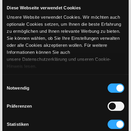
GRÖSSE WÄHLEN
Diese Webseite verwendet Cookies
Unsere Website verwendet Cookies. Wir möchten auch
€
279
inkl. MwSt. / exkl. Versand
optionale Cookies setzen, um Ihnen die beste Erfahrung
zu ermöglichen und Ihnen relevante Werbung zu bieten.
Sie können wählen, ob Sie Ihre Einstellungen verwalten
BITTE WÄHLEN SIE EINE GRÖSSE AUS
oder alle Cookies akzeptieren wollen. Für weitere
Informationen können Sie auch
IN DEN WARENKORB
unsere Datenschutzerklärung und unseren Cookie-
Hinweis lesen.
DETAILS
Einwilligungsauswahl
Notwendig
GRÖSSENANGABEN
PFLEGEHINWEISE
Präferenzen
VERSAND & LIEFERUNG
Statistiken