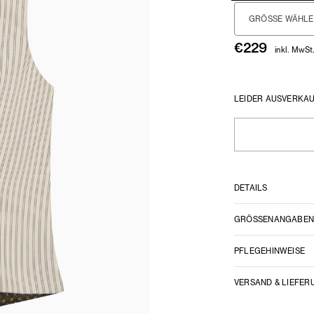
GRÖSSE WÄHLEN
€
229
inkl. MwSt
LEIDER AUSVERKA
DETAILS
GRÖSSENANGABE
PFLEGEHINWEISE
VERSAND & LIEFER