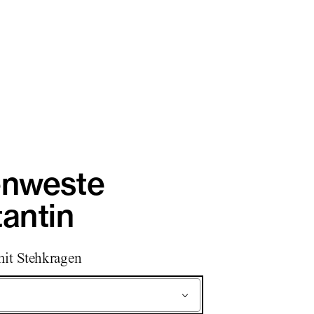
enweste
antin
mit Stehkragen